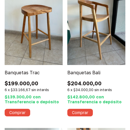
Banquetas Trac
Banquetas Bali
$199.000,00
$204.000,00
6
x
$33.166,67
sin interés
6
x
$34.000,00
sin interés
$139.300,00
con
$142.800,00
con
Transferencia o depósito
Transferencia o depósito