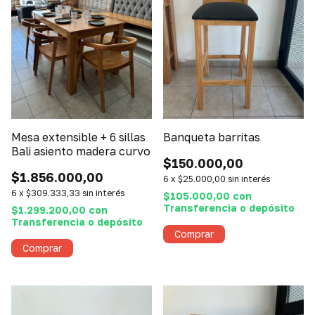
Mesa extensible + 6 sillas
Banqueta barritas
Bali asiento madera curvo
$150.000,00
$1.856.000,00
6
x
$25.000,00
sin interés
6
x
$309.333,33
sin interés
$105.000,00
con
Transferencia o depósito
$1.299.200,00
con
Transferencia o depósito