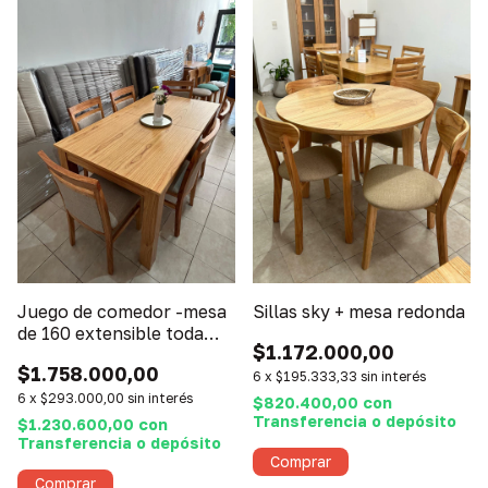
Juego de comedor -mesa
Sillas sky + mesa redonda
de 160 extensible toda
$1.172.000,00
paraiso + 6 sillas Merlot
$1.758.000,00
6
x
$195.333,33
sin interés
6
x
$293.000,00
sin interés
$820.400,00
con
Transferencia o depósito
$1.230.600,00
con
Transferencia o depósito
Comprar