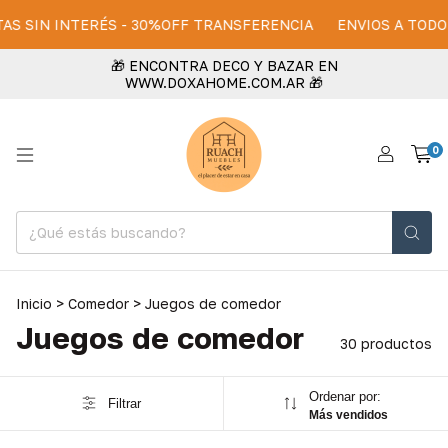
 INTERÉS - 30%OFF TRANSFERENCIA
ENVIOS A TODO EL PAIS
🎁 ENCONTRA DECO Y BAZAR EN
WWW.DOXAHOME.COM.AR 🎁
0
Inicio
>
Comedor
>
Juegos de comedor
Juegos de comedor
30 productos
Ordenar por:
Filtrar
Más vendidos