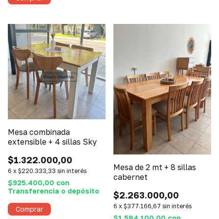
Mesa combinada
extensible + 4 sillas Sky
$1.322.000,00
Mesa de 2 mt + 8 sillas
6
x
$220.333,33
sin interés
cabernet
$925.400,00
con
Transferencia o depósito
$2.263.000,00
6
x
$377.166,67
sin interés
$1.584.100,00
con