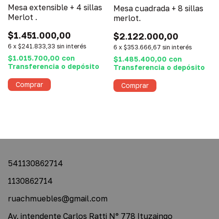
Mesa extensible + 4 sillas
Mesa cuadrada + 8 sillas
Merlot .
merlot.
$1.451.000,00
$2.122.000,00
6
x
$241.833,33
sin interés
6
x
$353.666,67
sin interés
$1.015.700,00
con
$1.485.400,00
con
Transferencia o depósito
Transferencia o depósito
541130862714
1130862714
ruachmuebles@gmail.com
Av. intendente Carlos Ratti N° 778 Ituzaingo