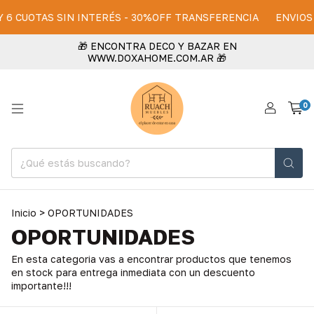
 Y 6 CUOTAS SIN INTERÉS - 30%OFF TRANSFERENCIA
ENVIOS 
🎁 ENCONTRA DECO Y BAZAR EN
WWW.DOXAHOME.COM.AR 🎁
0
Inicio
>
OPORTUNIDADES
OPORTUNIDADES
En esta categoria vas a encontrar productos que tenemos
en stock para entrega inmediata con un descuento
importante!!!