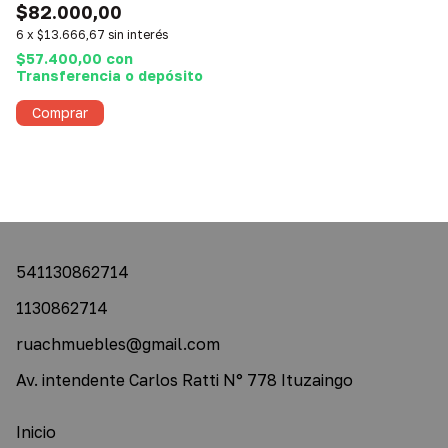
$82.000,00
6
x
$13.666,67
sin interés
$57.400,00
con
Transferencia o depósito
Comprar
541130862714
1130862714
ruachmuebles@gmail.com
Av. intendente Carlos Ratti N° 778 Ituzaingo
Inicio