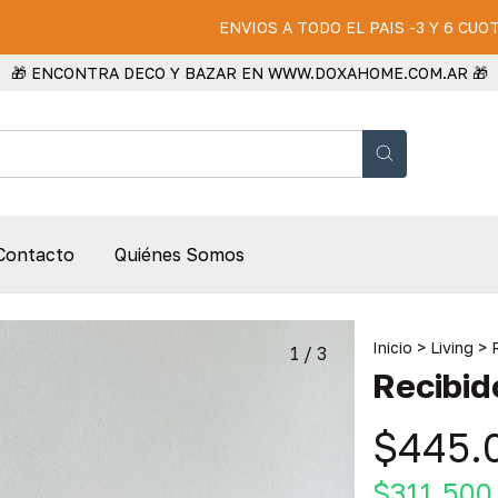
ENVIOS A TODO EL PAIS -3 Y 6 CUOTAS S
🎁 ENCONTRA DECO Y BAZAR EN WWW.DOXAHOME.COM.AR 🎁
Contacto
Quiénes Somos
Inicio
>
Living
>
1
/
3
Recibid
$445.
$311.500