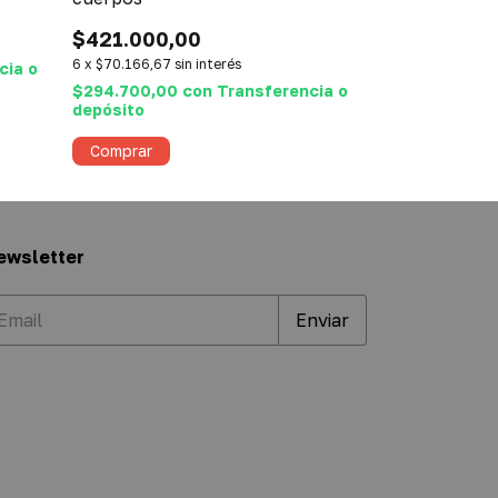
$822.000,
$421.000,00
6
x
$137.000,00
6
x
$70.166,67
sin interés
cia o
$575.400,00
depósito
$294.700,00
con
Transferencia o
depósito
Comprar
ewsletter