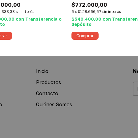
.000,00
$772.000,00
.333,33
sin interés
6
x
$128.666,67
sin interés
000,00
con
Transferencia o
$540.400,00
con
Transferen
to
depósito
rar
Comprar
Inicio
N
Productos
Contacto
o
Quiénes Somos