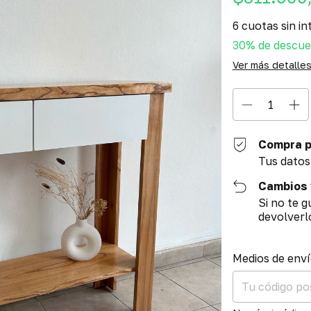
6
cuotas sin in
30% de descu
Ver más detalle
Compra p
Tus datos
Cambios 
Si no te 
devolverl
Entregas para el
Medios de env