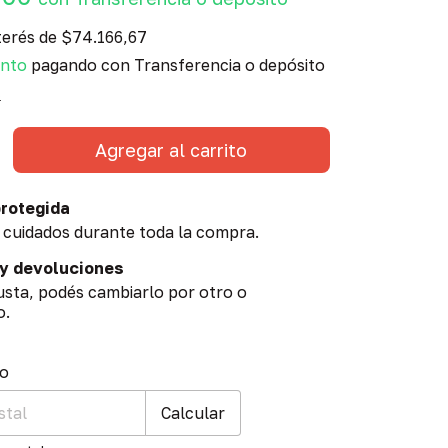
terés de
$74.166,67
ento
pagando con Transferencia o depósito
s
rotegida
 cuidados durante toda la compra.
y devoluciones
gusta, podés cambiarlo por otro o
o.
 CP:
Cambiar CP
ío
Calcular